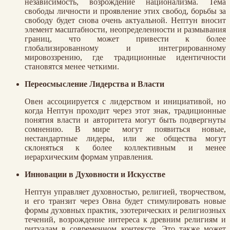
независимость, возрождение национализма. Тема
свободы личности и проявление этих свобод, борьбы за
свободу будет снова очень актуальной. Нептун вносит
элемент масштабности, неопределенности и размывания
границ, что может привести к более
глобализированному и интегрированному
мировоззрению, где традиционные идентичности
становятся менее четкими.
Переосмысление Лидерства и Власти
Овен ассоциируется с лидерством и инициативой, но
когда Нептун проходит через этот знак, традиционные
понятия власти и авторитета могут быть подвергнуты
сомнению. В мире могут появиться новые,
нестандартные лидеры, или же общества могут
склоняться к более коллективным и менее
иерархическим формам управления.
Инновации в Духовности и Искусстве
Нептун управляет духовностью, религией, творчеством,
и его транзит через Овна будет стимулировать новые
формы духовных практик, эзотерических и религиозных
течений, возрождение интереса к древним религиям и
ритуалам в современном контексте. Это также может