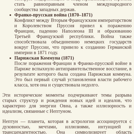
стать равноправным членом международного
сообщества западных держав.
Франко-прусская война (1870–1871)
Конфликт между Вторым Французским императорством
и Королевством Пруссия привел к поражению
Франции, падению Наполеона III и образованию
Третьей Французской республики. Война также
способствовала объединению немецких государств
вокруг Пруссии, что привело к созданию Германской
империи в 1871 году.
Парижская Коммуна (1871)
После поражения Франции в Франко-прусской войне в
Париже вспыхнуло антиправительственное восстание, в
результате которого была создана Парижская коммуна.
Это был первый случай установления власти рабочего
класса, хотя она и существовала недолго.
Эти исторические моменты подчеркивают темы разрыва
старых структур и рождения новых идей и идеалов, что
характерно для энергии Овна, а также иллюзорность и
идеализм, связанные с Нептуном.
Нептун — планета, которая в астрологии ассоциируется с
духовностью, мечтами, иллюзиями, интуицией и
трансцендентностью. Она символизирует область