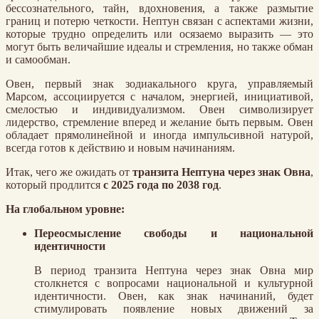
бессознательного, тайн, вдохновения, а также размытие
границ и потерю четкости. Нептун связан с аспектами жизни,
которые трудно определить или осязаемо выразить — это
могут быть величайшие идеалы и стремления, но также обман
и самообман.
Овен, первый знак зодиакального круга, управляемый
Марсом, ассоциируется с началом, энергией, инициативой,
смелостью и индивидуализмом. Овен символизирует
лидерство, стремление вперед и желание быть первым. Овен
обладает прямолинейной и иногда импульсивной натурой,
всегда готов к действию и новым начинаниям.
Итак, чего же ожидать от
транзита Нептуна через знак Овна
,
который продлится
с 2025 года по 2038 год
.
На глобальном уровне:
Переосмысление свободы и национальной
идентичности
В период транзита Нептуна через знак Овна мир
столкнется с вопросами национальной и культурной
идентичности. Овен, как знак начинаний, будет
стимулировать появление новых движений за