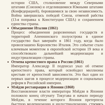
истории США, столкновение между Северными
штатами (Союзом) и отделившимися Южными штатами
(Конфедерацией), боровшимися за свою независимость.
Война завершилась победой Союза, отменой рабства
(13-я поправка к Конституции США) и сохранением
единства страны.
Объединение Италии (1861)
Процесс объединения разрозненных государств и
территорий Апеннинского полуострова в единое
государство был завершён в 1861 году, когда было
провозглашено Королевство Италия. Это событие стало
ключевым моментом в европейской истории 19 века и
способствовало дальнейшей модернизации и
индустриализации страны.
Отмена крепостного права в России (1861)
Император Александр II подписал указ об отмене
крепостного права, который освободил миллионы
крестьян от крепостной зависимости. Это был один из
первых шагов в процессе модернизации и социальных
реформ в Российской империи.
Мэйдзи реставрация в Японии (1868)
Восстановление власти императора Мэйдзи в Японии
положило конец сёгунату Токугава и начало периоду
Мейдзи, в течение которого Япония претерпела
быструю модернизацию и индустриализацию, стремясь