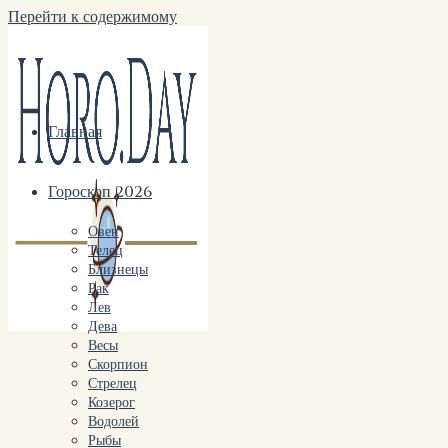
Перейти к содержимому
Главная
Гороскоп 2026
Овен
Телец
Близнецы
Рак
Лев
Дева
Весы
Скорпион
Стрелец
Козерог
Водолей
Рыбы