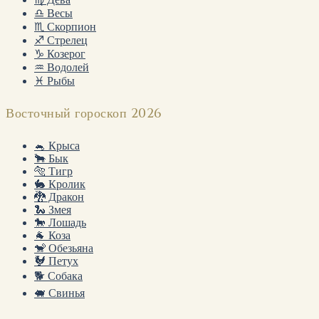
♎ Весы
♏ Скорпион
♐ Стрелец
♑ Козерог
♒ Водолей
♓ Рыбы
Восточный гороскоп 2026
🐁 Крыса
🐂 Бык
🐅 Тигр
🐇 Кролик
🐉 Дракон
🐍 Змея
🐎 Лошадь
🐐 Коза
🐒 Обезьяна
🐓 Петух
🐕 Собака
🐖 Свинья