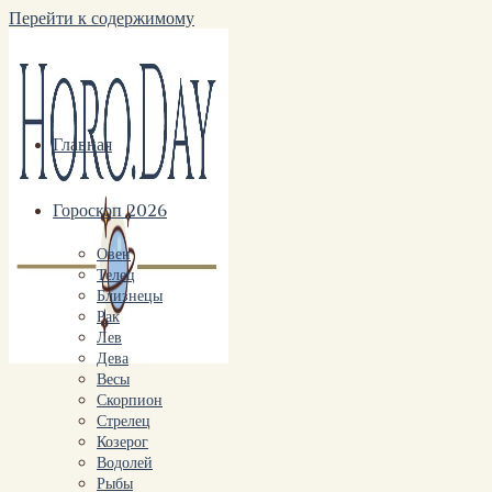
Перейти к содержимому
Главная
Гороскоп 2026
Овен
Телец
Близнецы
Рак
Лев
Дева
Весы
Скорпион
Стрелец
Козерог
Водолей
Рыбы