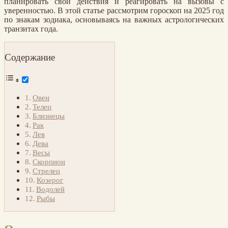
планировать свои действия и реагировать на вызовы с
уверенностью. В этой статье рассмотрим гороскоп на 2025 год
по знакам зодиака, основываясь на важных астрологических
транзитах года.
Содержание
Овен
Телец
Близнецы
Рак
Лев
Дева
Весы
Скорпион
Стрелец
Козерог
Водолей
Рыбы