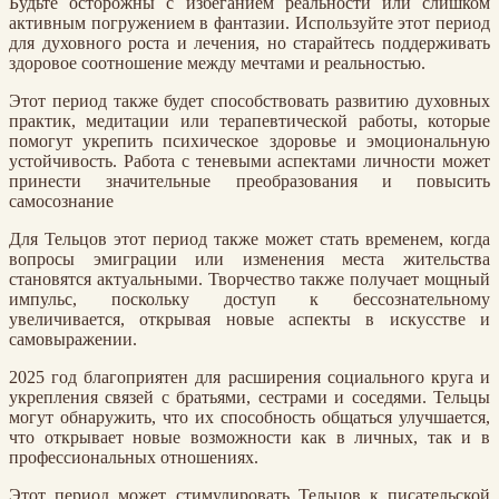
Будьте осторожны с избеганием реальности или слишком
активным погружением в фантазии. Используйте этот период
для духовного роста и лечения, но старайтесь поддерживать
здоровое соотношение между мечтами и реальностью.
Этот период также будет способствовать развитию духовных
практик, медитации или терапевтической работы, которые
помогут укрепить психическое здоровье и эмоциональную
устойчивость. Работа с теневыми аспектами личности может
принести значительные преобразования и повысить
самосознание
Для Тельцов этот период также может стать временем, когда
вопросы эмиграции или изменения места жительства
становятся актуальными. Творчество также получает мощный
импульс, поскольку доступ к бессознательному
увеличивается, открывая новые аспекты в искусстве и
самовыражении.
2025 год благоприятен для расширения социального круга и
укрепления связей с братьями, сестрами и соседями. Тельцы
могут обнаружить, что их способность общаться улучшается,
что открывает новые возможности как в личных, так и в
профессиональных отношениях.
Этот период может стимулировать Тельцов к писательской