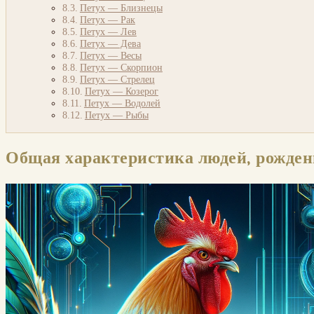
Петух — Близнецы
Петух — Рак
Петух — Лев
Петух — Дева
Петух — Весы
Петух — Скорпион
Петух — Стрелец
Петух — Козерог
Петух — Водолей
Петух — Рыбы
Общая характеристика людей, рожден