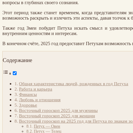
вопросы в глубинах своего сознания.
Этот период также станет временем, когда представителям з
возможность раскрыть и излечить эти аспекты, давая толчок к 
Также год Змеи побудит Петуха искать смысл и удовлетвор
внутренним ценностям и интересам.
В конечном счёте, 2025 год предоставит Петухам возможность 
Содержание
Общая характеристика людей, рожденных в год Петуха
Работа и карьера
Финансы
Любовь и отношения
Здоровье
Восточный гороскоп 2025 для мужчины
Восточный гороскоп 2025 для женщин
Восточный гороскоп на 2025 год для Петуха по знакам з
Петух — Овен
Петух — Телец