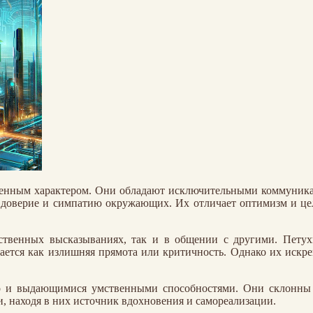
еренным характером. Они обладают исключительными коммуника
я доверие и симпатию окружающих. Их отличает оптимизм и це
бственных высказываниях, так и в общении с другими. Петух
ается как излишняя прямота или критичность. Однако их искре
но и выдающимися умственными способностями. Они склонн
, находя в них источник вдохновения и самореализации.