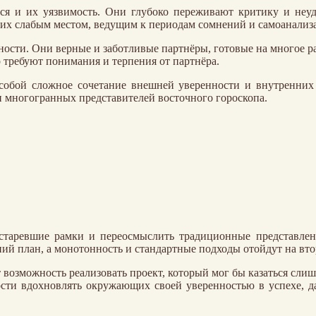
ся и их уязвимость. Они глубоко переживают критику и неуд
 их слабым местом, ведущим к периодам сомнений и самоанализа
ости. Они верные и заботливые партнёры, готовые на многое рад
требуют понимания и терпения от партнёра.
собой сложное сочетание внешней уверенности и внутренних 
и многогранных представителей восточного гороскопа.
старевшие рамки и переосмыслить традиционные представлени
ний план, а монотонность и стандартные подходы отойдут на вто
 возможность реализовать проект, который мог бы казаться слиш
ости вдохновлять окружающих своей уверенностью в успехе, да