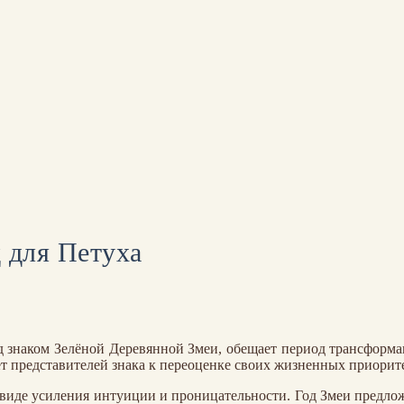
 для Петуха
д знаком Зелёной Деревянной Змеи, обещает период трансформа
т представителей знака к переоценке своих жизненных приорите
 виде усиления интуиции и проницательности. Год Змеи предло