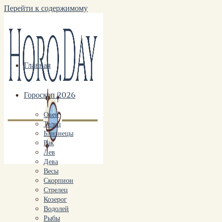
Перейти к содержимому
Главная
Гороскоп 2026
Овен
Телец
Близнецы
Рак
Лев
Дева
Весы
Скорпион
Стрелец
Козерог
Водолей
Рыбы