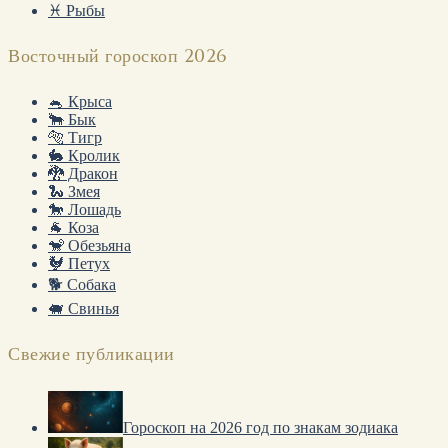
♓ Рыбы
Восточный гороскоп 2026
🐁 Крыса
🐂 Бык
🐅 Тигр
🐇 Кролик
🐉 Дракон
🐍 Змея
🐎 Лошадь
🐐 Коза
🐒 Обезьяна
🐓 Петух
🐕 Собака
🐖 Свинья
Свежие публикации
Гороскоп на 2026 год по знакам зодиака