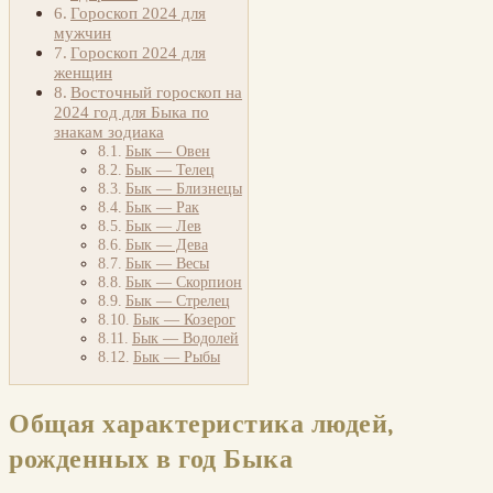
Гороскоп 2024 для
мужчин
Гороскоп 2024 для
женщин
Восточный гороскоп на
2024 год для Быка по
знакам зодиака
Бык — Овен
Бык — Телец
Бык — Близнецы
Бык — Рак
Бык — Лев
Бык — Дева
Бык — Весы
Бык — Скорпион
Бык — Стрелец
Бык — Козерог
Бык — Водолей
Бык — Рыбы
Общая характеристика людей,
рожденных в год Быка