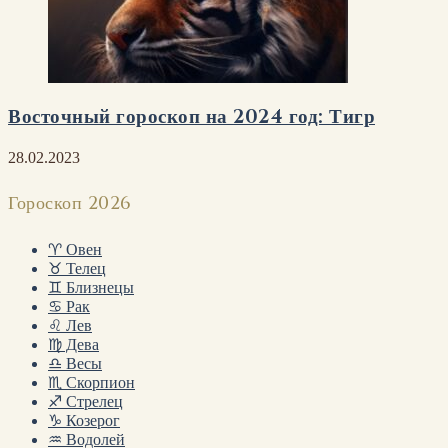
Восточный гороскоп на 2024 год: Тигр
28.02.2023
Гороскоп 2026
♈ Овен
♉ Телец
♊ Близнецы
♋ Рак
♌ Лев
♍ Дева
♎ Весы
♏ Скорпион
♐ Стрелец
♑ Козерог
♒ Водолей