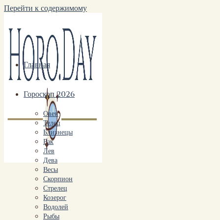
Перейти к содержимому
Главная
Гороскоп 2026
Овен
Телец
Близнецы
Рак
Лев
Дева
Весы
Скорпион
Стрелец
Козерог
Водолей
Рыбы