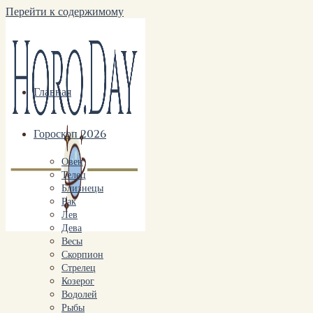
Перейти к содержимому
Главная
Гороскоп 2026
Овен
Телец
Близнецы
Рак
Лев
Дева
Весы
Скорпион
Стрелец
Козерог
Водолей
Рыбы