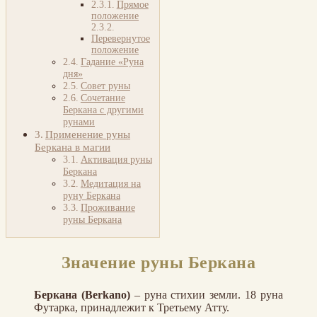
Прямое
положение
Перевернутое
положение
Гадание «Руна
дня»
Совет руны
Сочетание
Беркана с другими
рунами
Применение руны
Беркана в магии
Активация руны
Беркана
Медитация на
руну Беркана
Проживание
руны Беркана
Значение руны Беркана
Беркана (Berkano)
– руна стихии земли. 18 руна
Футарка, принадлежит к Третьему Атту.