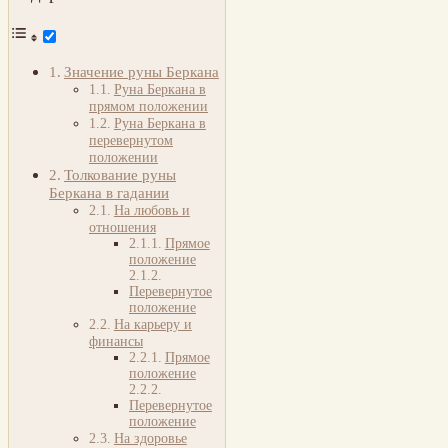
Значение руны Беркана
Руна Беркана в
прямом положении
Руна Беркана в
перевернутом
положении
Толкование руны
Беркана в гадании
На любовь и
отношения
Прямое
положение
Перевернутое
положение
На карьеру и
финансы
Прямое
положение
Перевернутое
положение
На здоровье