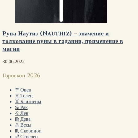
Руна Наутиз (Nauthiz) – значение и
толкование руны в гадании, применение в
магии
30.06.2022
Гороскоп 2026
♈ Овен
♉ Телец
♊ Близнецы
♋ Рак
♌ Лев
♍ Дева
♎ Весы
♏ Скорпион
♐ Стрелец