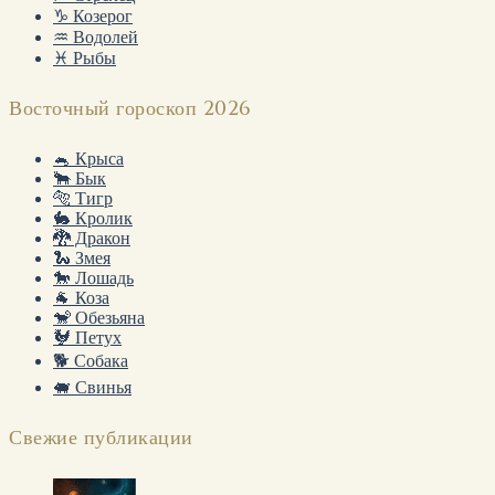
♑ Козерог
♒ Водолей
♓ Рыбы
Восточный гороскоп 2026
🐁 Крыса
🐂 Бык
🐅 Тигр
🐇 Кролик
🐉 Дракон
🐍 Змея
🐎 Лошадь
🐐 Коза
🐒 Обезьяна
🐓 Петух
🐕 Собака
🐖 Свинья
Свежие публикации