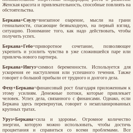
Женская красота и привлекательность, способные повлиять на
обстоятельства.
Беркана+Соулу
=внезапное озарение, мысли на грани
гениальности, спасающие безвыходную, на первый взгляд,
ситуацию. Понимание того, как надо действовать, чтобы
получить успех.
Беркана+Гебо
=приворотное сочетание, позволяющее
укрепить и усилить чувства в уже сложившейся паре или
привлечь нового партнера.
Беркана+Ингуз
=символ беременности. Используется для
ускорения ее наступления или успешного течения. Также
говорит о большой прибыли от трудного и долгого дела.
Феху+Беркана
=финансовый рост благодаря приложенным к
этому усилиям. Денежные потоки, которые привлекает
человек. Успех дела, связанного с финансами. Однако, если
Беркана здесь перевернутая, говорит о незапланированных
крупных тратах.
Уруз+Беркана
=сила и здоровье. Огромное количество
энергии, которую можно использовать, чтобы достичь
процветания и справиться со всеми проблемами. Все