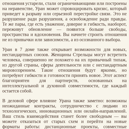
отношения устарели, стали ограничивающими или построены
на неравенстве, Уран может спровоцировать кризис, который
приведет к разрыву или серьезной перестройке связи. Это не
разрушение ради разрушения, а освобождение ради правды.
Те же пары, где есть уважение, доверие и гибкость, наоборот,
переживут обновление — появится больше свободы,
пространства и вдохновения. Вы начнете строить отношения
не из привычки или зависимости, а из осознанного выбора.
Уран в 7 доме также открывает возможности для новых,
нестандартных союзов. Женщины Стрельцы могут встретить
человека, совершенно не похожего на их привычный типаж,
из другой страны, сферы деятельности или с нестандартным
мировоззрением. Такие отношения будут яркими, но
потребуют гибкости и готовности принять новое. Этот аспект
благоприятен для партнерств, основанных на
интеллектуальной и духовной совместимости, где каждый
остается собой.
В деловой сфере влияние Урана также заметно: возможны
неожиданные контракты, сотрудничество с людьми из
технологических, инновационных или онлайн-направлений.
Ваш стиль взаимодействия станет более свободным — вы
можете отказаться от старых схем и перейти на новые
форматы работы: дистанционные проекты, совместные