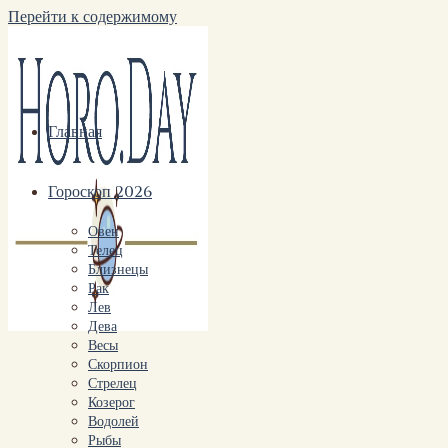
Перейти к содержимому
Главная
Гороскоп 2026
Овен
Телец
Близнецы
Рак
Лев
Дева
Весы
Скорпион
Стрелец
Козерог
Водолей
Рыбы