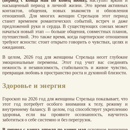
(период с конца мая по конец июня),
наступит яркий и
насыщенный период в личной жизни. Это время активных
контактов, общения, новых знакомств и обновления
отношений. Для многих женщин Стрельцов этот период
станет временем романтических событий, встреч и даже
предложений руки и сердца. В существующих союзах может
начаться новый этап — больше общения, совместных планов,
путешествий. Это также время, когда партнерские отношения
требуют ясности: стоит открыто говорить о чувствах, целях и
ожиданиях.
В целом, 2026 год для женщины Стрельца несет глубокие
эмоциональные перемены. Этот год учит вас соединять
нежность и независимость, стабильность и живое чувство,
превращая любовь в пространство роста и духовной близости.
Здоровье и энергия
Гороскоп на 2026 год для женщины Стрельца показывает, что
этот год потребует особого внимания к телу, режиму и
внутреннему балансу. В целом, год способствует укреплению
здоровья, если вы проявите осознанность, научитесь
заботиться о себе системно и без перегрузок.
В период с конца апреля по конец мая
основное внимание