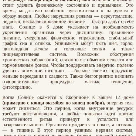
стоит уделить физическому состоянию и привычкам. Это
время, когда тело особенно чувствительно к нагрузкам и
образу жизни. Любые нарушения режима — переутомление,
недосып, несбалансированное питание — быстро дадут о себе
знать. Солнце в 6 доме указывает на необходимость
укрепления организма через дисциплину: правильное
питание, умеренные физические упражнения, стабильный
график сна и отдыха. Уязвимыми могут быть шея, горло,
щитовидная железа и голосовые связки, а также
пищеварительная система. Возможны обострения
хронических заболеваний, связанных с обменом веществ или
гормональным фоном. Чтобы поддерживать энергию, полезно
уделить внимание питанию — больше свежих продуктов,
меньше переедания и сладкого. Также благоприятно начинать
оздоровительные процедуры: массаж, очищение,
фитотерапию.
Когда Солнце окажется в Скорпионе в вашем 12 доме
(примерно с конца октября по конец ноября),
энергия тела
может снизиться. Это период, когда внутренние ресурсы
требуют восстановления, и любые попытки идти против
естественного ритма приведут к усталости или
раздражительности. Организм нуждается в покое, а психика
— в тишине. В этот период уязвимы нервная система,
иммунитет и органы выделения (почки, мочевой пузырь).