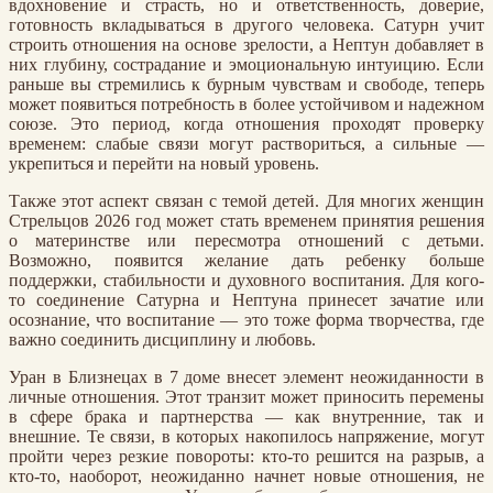
вдохновение и страсть, но и ответственность, доверие,
готовность вкладываться в другого человека. Сатурн учит
строить отношения на основе зрелости, а Нептун добавляет в
них глубину, сострадание и эмоциональную интуицию. Если
раньше вы стремились к бурным чувствам и свободе, теперь
может появиться потребность в более устойчивом и надежном
союзе. Это период, когда отношения проходят проверку
временем: слабые связи могут раствориться, а сильные —
укрепиться и перейти на новый уровень.
Также этот аспект связан с темой детей. Для многих женщин
Стрельцов 2026 год может стать временем принятия решения
о материнстве или пересмотра отношений с детьми.
Возможно, появится желание дать ребенку больше
поддержки, стабильности и духовного воспитания. Для кого-
то соединение Сатурна и Нептуна принесет зачатие или
осознание, что воспитание — это тоже форма творчества, где
важно соединить дисциплину и любовь.
Уран в Близнецах в 7 доме внесет элемент неожиданности в
личные отношения. Этот транзит может приносить перемены
в сфере брака и партнерства — как внутренние, так и
внешние. Те связи, в которых накопилось напряжение, могут
пройти через резкие повороты: кто-то решится на разрыв, а
кто-то, наоборот, неожиданно начнет новые отношения, не