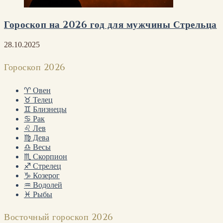
Гороскоп на 2026 год для мужчины Стрельца
28.10.2025
Гороскоп 2026
♈ Овен
♉ Телец
♊ Близнецы
♋ Рак
♌ Лев
♍ Дева
♎ Весы
♏ Скорпион
♐ Стрелец
♑ Козерог
♒ Водолей
♓ Рыбы
Восточный гороскоп 2026