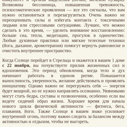
Возможны бессонница, повышенная тревожность,
психосоматические проявления — все это сигналы, что вам
нужно остановиться и перезагрузиться. Очень важно не
переоценивать силы и избегать контакта с токсичными
людьми или стрессовыми ситуациями. Лучшее, что можно
сделать в это время, — уделить внимание восстановлению:
больше сна, тепла, медитации, прогулок в одиночестве.
Любые духовные практики или мягкие телесные техники
(йога, дыхание, аромотерапия) помогут вернуть равновесие и
очистить внутреннее пространство.
Когда Солнце перейдет в Стрельца и окажется в вашем 1 доме
с 22 ноября,
вы почувствуете прилив жизненных сил и
вдохновения. Это период обновления, когда тело и дух
начинают работать в едином ритме. Повышается
выносливость, уверенность, желание действовать и проявлять
инициативу. Однако важно не перегружать себя — энергия
будет мощной, но ее нужно направлять осознанно. Уязвимыми
могут стать бедра, суставы и позвоночник, особенно если вы
ведете сидячий образ жизни. Хорошее время для начала
нового цикла физической активности — фитнеса, бега,
плавания, йоги. Также Солнце в вашем знаке усиливает
внутренний огонь, поэтому важно следить за балансом между
активностью и отдыхом, чтобы не выгореть.