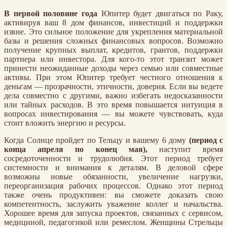
В первой половине года
Юпитер будет двигаться по Раку,
активируя ваш 8 дом финансов, инвестиций и поддержки
извне. Это сильное положение для укрепления материальной
базы и решения сложных финансовых вопросов. Возможно
получение крупных выплат, кредитов, грантов, поддержки
партнера или инвестора. Для кого-то этот транзит может
принести неожиданные доходы через семью или совместные
активы. При этом Юпитер требует честного отношения к
деньгам — прозрачности, этичности, доверия. Если вы ведете
дела совместно с другими, важно избегать недосказанности
или тайных расходов. В это время повышается интуиция в
вопросах инвестирования — вы можете чувствовать, куда
стоит вложить энергию и ресурсы.
Когда Солнце пройдет по Тельцу и вашему 6 дому
(период с
конца апреля по конец мая),
наступит время
сосредоточенности и трудолюбия. Этот период требует
системности и внимания к деталям. В деловой сфере
возможны новые обязанности, увеличение нагрузки,
переорганизация рабочих процессов. Однако этот период
также очень продуктивен: вы сможете доказать свою
компетентность, заслужить уважение коллег и начальства.
Хорошее время для запуска проектов, связанных с сервисом,
медициной, педагогикой или ремеслом. Женщины Стрельцы