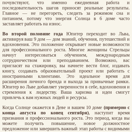
почувствуют, что именно ежедневная работа и
последовательность шагов приносят реальные результаты.
Главное — не перегореть, следить за режимом сна и
питанием, потому что энергия Солнца в 6 доме часто
заставляет работать на износ.
Во второй половине года
Юпитер переходит во Льва,
активируя ваш 9 дом — дом знаний, обучения, путешествий и
вдохновения. Это положение открывает новые возможности
для профессионального роста. Многие женщины Стрельцы
начнут интересоваться обучением, международным
сотрудничеством или преподаванием. Возможно, вас
пригласят на стажировку, вы начнете вести блог, издавать
книгу, создавать образовательный проект или работать с
иностранными клиентами. Это идеальное время для
расширения личного бренда и выхода за привычные рамки.
Юпитер во Льве добавляет уверенности в себе, вдохновения и
стремления к лидерству. Ваша харизма и идеи смогут
привлечь к вам нужных людей и ресурсы.
Когда Солнце окажется в Деве и вашем 10 доме
(примерно с
конца августа по конец сентября)
, наступит время
признания и профессионального роста. Это период, когда вы
можете получить повышение, новое должностное
предложение или завершить важный этап работы с видимыми