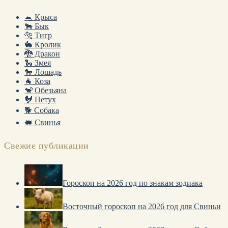
🐁 Крыса
🐂 Бык
🐅 Тигр
🐇 Кролик
🐉 Дракон
🐍 Змея
🐎 Лошадь
🐐 Коза
🐒 Обезьяна
🐓 Петух
🐕 Собака
🐖 Свинья
Свежие публикации
Гороскоп на 2026 год по знакам зодиака
Восточный гороскоп на 2026 год для Свиньи