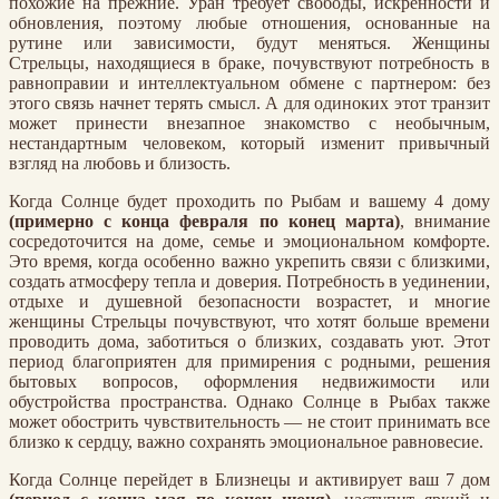
похожие на прежние. Уран требует свободы, искренности и
обновления, поэтому любые отношения, основанные на
рутине или зависимости, будут меняться. Женщины
Стрельцы, находящиеся в браке, почувствуют потребность в
равноправии и интеллектуальном обмене с партнером: без
этого связь начнет терять смысл. А для одиноких этот транзит
может принести внезапное знакомство с необычным,
нестандартным человеком, который изменит привычный
взгляд на любовь и близость.
Когда Солнце будет проходить по Рыбам и вашему 4 дому
(примерно с конца февраля по конец марта)
, внимание
сосредоточится на доме, семье и эмоциональном комфорте.
Это время, когда особенно важно укрепить связи с близкими,
создать атмосферу тепла и доверия. Потребность в уединении,
отдыхе и душевной безопасности возрастет, и многие
женщины Стрельцы почувствуют, что хотят больше времени
проводить дома, заботиться о близких, создавать уют. Этот
период благоприятен для примирения с родными, решения
бытовых вопросов, оформления недвижимости или
обустройства пространства. Однако Солнце в Рыбах также
может обострить чувствительность — не стоит принимать все
близко к сердцу, важно сохранять эмоциональное равновесие.
Когда Солнце перейдет в Близнецы и активирует ваш 7 дом