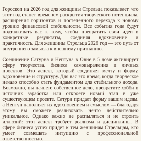
Гороскоп на 2026 год для женщины Стрельца показывает, что
этот год станет временем раскрытия творческого потенциала,
расширения горизонтов и постепенного перехода к новому
уровню финансовой стабильности. Все события года будут
подталкивать вас к тому, чтобы превратить свои идеи в
конкретные результаты, соединяя вдохновение и
практичность. Для женщины Стрельца 2026 год — это путь от
внутреннего замысла к внешнему признанию.
Соединение Сатурна и Нептуна в Овне в 5 доме активирует
сферу творчества, бизнеса, самовыражения и личных
проектов. Это аспект, который соединяет мечту и форму,
вдохновение и структуру. Для вас это время, когда творческое
начало способно стать фундаментом для стабильного дохода.
Возможно, вы начнете собственное дело, превратите хобби в
источник заработка или откроете новый этап в уже
существующем проекте. Сатурн придает форму вашим идеям,
а Нептун наполняет их вдохновением и смыслом — благодаря
этому вы сможете реализовать нечто действительно
уникальное. Однако важно не распыляться и не строить
иллюзий: этот аспект требует реализма и дисциплины. В
сфере бизнеса успех придет к тем женщинам Стрельцам, кто
умеет совмещать интуицию с профессиональной
ответственностью.