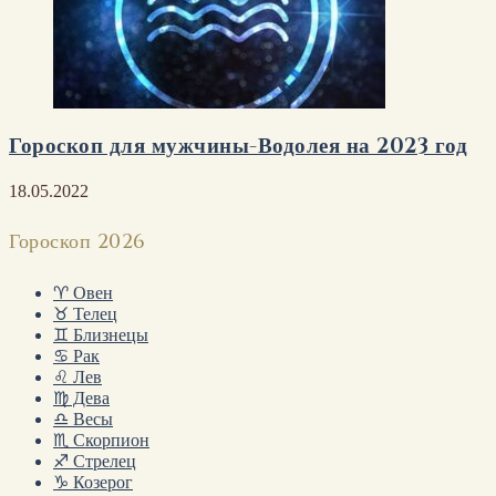
Гороскоп для мужчины-Водолея на 2023 год
18.05.2022
Гороскоп 2026
♈ Овен
♉ Телец
♊ Близнецы
♋ Рак
♌ Лев
♍ Дева
♎ Весы
♏ Скорпион
♐ Стрелец
♑ Козерог