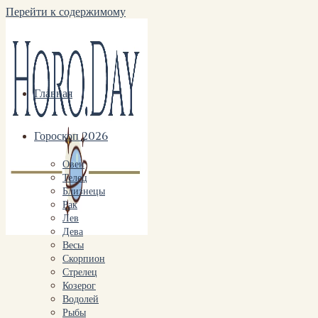
Перейти к содержимому
Главная
Гороскоп 2026
Овен
Телец
Близнецы
Рак
Лев
Дева
Весы
Скорпион
Стрелец
Козерог
Водолей
Рыбы