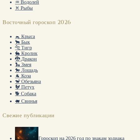
♒ Водолей
♓ Рыбы
Восточный гороскоп 2026
🐁 Крыса
🐂 Бык
🐅 Тигр
🐇 Кролик
🐉 Дракон
🐍 Змея
🐎 Лошадь
🐐 Коза
🐒 Обезьяна
🐓 Петух
🐕 Собака
🐖 Свинья
Свежие публикации
Гороскоп на 2026 год по знакам зодиака