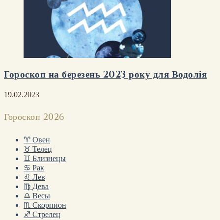
Гороскоп на березень 2023 року для Водолія
19.02.2023
Гороскоп 2026
♈ Овен
♉ Телец
♊ Близнецы
♋ Рак
♌ Лев
♍ Дева
♎ Весы
♏ Скорпион
♐ Стрелец