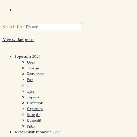
Search for:
Меню
Закрити
Гороскоп 2024
Овен
Телець
Близнюки
Рак
Лев
Діва
Терези
Скорпіон
Стрілець
Козеріг
Водолій
Риби
Китайський гороскоп 2024