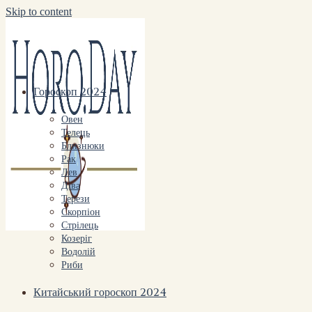
Skip to content
Гороскоп 2024
Овен
Телець
Близнюки
Рак
Лев
Діва
Терези
Скорпіон
Стрілець
Козеріг
Водолій
Риби
Китайський гороскоп 2024