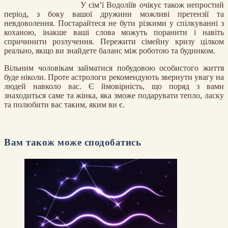
У сім’ї Водоліїв очікує також непростий
період, з боку вашої дружини можливі претензії та
невдоволення. Постарайтеся не бути різкими у спілкуванні з
коханою, інакше ваші слова можуть поранити і навіть
спричинити розлучення. Пережити сімейну кризу цілком
реально, якщо ви знайдете баланс між роботою та будинком.
Вільним чоловікам займатися побудовою особистого життя
буде ніколи. Проте астрологи рекомендують звернути увагу на
людей навколо вас. Є ймовірність, що поряд з вами
знаходиться саме та жінка, яка зможе подарувати тепло, ласку
та полюбити вас таким, яким ви є.
Вам також може сподобатись