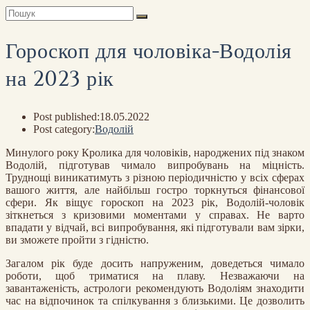
Гороскоп для чоловіка-Водолія
на 2023 рік
Post published:
18.05.2022
Post category:
Водолій
Минулого року Кролика для чоловіків, народжених під знаком
Водолій, підготував чимало випробувань на міцність.
Труднощі виникатимуть з різною періодичністю у всіх сферах
вашого життя, але найбільш гостро торкнуться фінансової
сфери. Як віщує гороскоп на 2023 рік, Водолій-чоловік
зіткнеться з кризовими моментами у справах. Не варто
впадати у відчай, всі випробування, які підготували вам зірки,
ви зможете пройти з гідністю.
Загалом рік буде досить напруженим, доведеться чимало
роботи, щоб триматися на плаву. Незважаючи на
завантаженість, астрологи рекомендують Водоліям знаходити
час на відпочинок та спілкування з близькими. Це дозволить