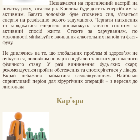
Незважаючи на пригнічений настрій на
початку року, загалом рік Кролика буде досить енергійним та
активним. Багато чоловіків буде сповнено сил, з’явиться
енергія на реалізацію всього задуманого. Черпати натхнення
та заряджатися енергією допоможуть заняття спортом та
активний спосіб життя. Стежте за харчуванням, по
можливості мінімізуйте вживання алкогольних напоїв та фаст-
фуду.
Не дивлячись на те, що глобальних проблем зі здоров’ям не
очікується, чоловікам не варто недбало ставитися до власного
фізичного стану. У разі виникнення будь-яких скарг,
рекомендується пройти обстеження та спостерігатися у лікаря.
Вкрай небажано займатися самолікуванням. Найбільш
сприятливий період для хірургічних операцій – з вересня до
листопада.
Кар’єра