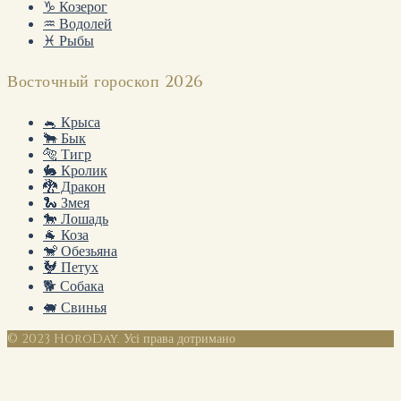
♑ Козерог
♒ Водолей
♓ Рыбы
Восточный гороскоп 2026
🐁 Крыса
🐂 Бык
🐅 Тигр
🐇 Кролик
🐉 Дракон
🐍 Змея
🐎 Лошадь
🐐 Коза
🐒 Обезьяна
🐓 Петух
🐕 Собака
🐖 Свинья
© 2023 HoroDay. Усі права дотримано