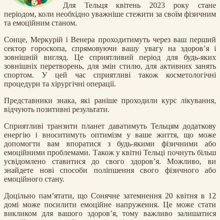
Для Тельця квітень 2023 року стане
періодом, коли необхідно уважніше стежити за своїм фізичним
та емоційним станом.
Сонце, Меркурій і Венера проходитимуть через ваш перший
сектор гороскопа, спрямовуючи вашу увагу на здоров’я і
зовнішній вигляд. Це сприятливий період для будь-яких
зовнішніх перетворень, для змін стилю, для активних занять
спортом. У цей час сприятливі також косметологічні
процедури та хірургічні операції.
Представники знака, які раніше проходили курс лікування,
відчують позитивні результати.
Сприятливі транзити планет даватимуть Тельцям додаткову
енергію і вноситимуть оптимізм у ваше життя, що може
допомогти вам впоратися з будь-якими фізичними або
емоційними проблемами. Також у квітні Тельці почнуть більш
усвідомлено ставитися до свого здоров’я. Можливо, ви
знайдете нові способи поліпшення свого фізичного або
емоційного стану.
Доцільно пам’ятати, що Сонячне затемнення 20 квітня в 12
домі може посилити емоційне напруження. Це може стати
викликом для вашого здоров’я, тому важливо залишатися