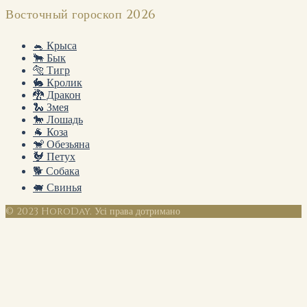
Восточный гороскоп 2026
🐁 Крыса
🐂 Бык
🐅 Тигр
🐇 Кролик
🐉 Дракон
🐍 Змея
🐎 Лошадь
🐐 Коза
🐒 Обезьяна
🐓 Петух
🐕 Собака
🐖 Свинья
© 2023 HoroDay. Усі права дотримано