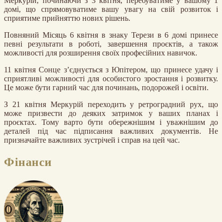
Меркурій, починаючи з 3 квітня, перебуватиме у вашому 1
домі, що спрямовуватиме вашу увагу на свій розвиток і
сприятиме прийняттю нових рішень.
Повняний Місяць 6 квітня в знаку Терези в 6 домі принесе
певні результати в роботі, завершення проєктів, а також
можливості для розширення своїх професійних навичок.
11 квітня Сонце з’єднується з Юпітером, що принесе удачу і
сприятливі можливості для особистого зростання і розвитку.
Це може бути гарний час для починань, подорожей і освіти.
З 21 квітня Меркурій переходить у ретроградний рух, що
може призвести до деяких затримок у ваших планах і
проєктах. Тому варто бути обережнішим і уважнішим до
деталей під час підписання важливих документів. Не
призначайте важливих зустрічей і справ на цей час.
Фінанси