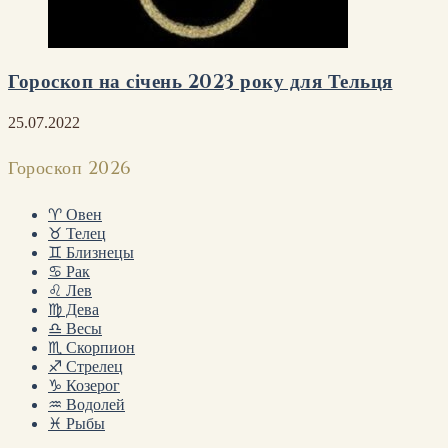
Гороскоп на січень 2023 року для Тельця
25.07.2022
Гороскоп 2026
♈ Овен
♉ Телец
♊ Близнецы
♋ Рак
♌ Лев
♍ Дева
♎ Весы
♏ Скорпион
♐ Стрелец
♑ Козерог
♒ Водолей
♓ Рыбы