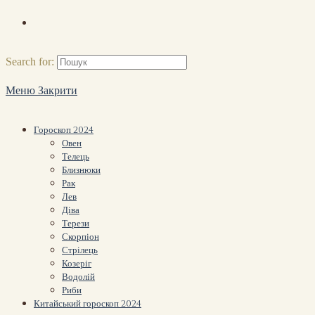
Search for:
Меню
Закрити
Гороскоп 2024
Овен
Телець
Близнюки
Рак
Лев
Діва
Терези
Скорпіон
Стрілець
Козеріг
Водолій
Риби
Китайський гороскоп 2024