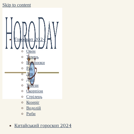
Skip to content
Гороскоп 2024
Овен
Телець
Близнюки
Рак
Лев
Діва
Терези
Скорпіон
Стрілець
Козеріг
Водолій
Риби
Китайський гороскоп 2024