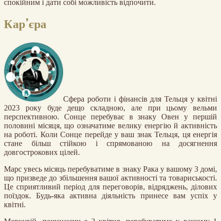
спокійним і дати собі можливість відпочити.
Кар’єра
Сфера роботи і фінансів для Тельця у квітні
2023 року буде дещо складною, але при цьому вельми
перспективною. Сонце перебуває в знаку Овен у першій
половині місяця, що означатиме велику енергію й активність
на роботі. Коли Сонце перейде у ваш знак Тельця, ця енергія
стане більш стійкою і спрямованою на досягнення
довгострокових цілей.
Марс увесь місяць перебуватиме в знаку Рака у вашому 3 домі,
що призведе до збільшення вашої активності та товариськості.
Це сприятливий період для переговорів, відряджень, ділових
поїздок. Будь-яка активна діяльність принесе вам успіх у
квітні.