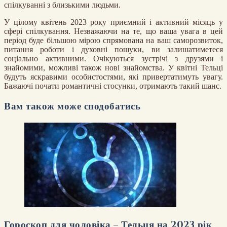
спілкуванні з близькими людьми.
У цілому квітень 2023 року приємний і активний місяць у
сфері спілкування. Незважаючи на те, що ваша увага в цей
період буде більшою мірою спрямована на ваш саморозвиток,
питання роботи і духовні пошуки, ви залишатиметеся
соціально активними. Очікуються зустрічі з друзями і
знайомими, можливі також нові знайомства. У квітні Тельці
будуть яскравими особистостями, які привертатимуть увагу.
Бажаючі почати романтичні стосунки, отримають такий шанс.
Вам також може сподобатись
Гороскоп для чоловіка – Тельця на 2023 рік