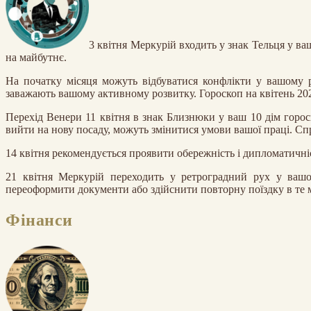
3 квітня Меркурій входить у знак Тельця у в
на майбутнє.
На початку місяця можуть відбуватися конфлікти у вашому р
заважають вашому активному розвитку. Гороскоп на квітень 202
Перехід Венери 11 квітня в знак Близнюки у ваш 10 дім горос
вийти на нову посаду, можуть змінитися умови вашої праці. Сп
14 квітня рекомендується проявити обережність і дипломатичніс
21 квітня Меркурій переходить у ретроградний рух у вашо
переоформити документи або здійснити повторну поїздку в те мі
Фінанси