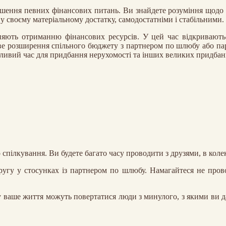
ішення певних фінансових питань. Ви знайдете розуміння щодо 
у своєму матеріальному достатку, самодостатніми і стабільними.
рияють отриманню фінансових ресурсів. У цей час відкриваютьс
иве розширення спільного бюджету з партнером по шлюбу або па
тливий час для придбання нерухомості та інших великих придбан
о спілкування. Ви будете багато часу проводити з друзями, в кол
угу у стосунках із партнером по шлюбу. Намагайтеся не прово
 у ваше життя можуть повертатися люди з минулого, з якими ви д