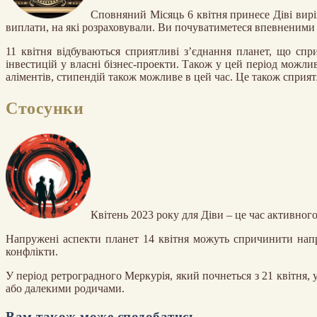
Сповняний Місяць 6 квітня принесе Діві вир
виплати, на які розраховували. Ви почуватиметеся впевненими 
11 квітня відбуваються сприятливі з’єднання планет, що сп
інвестицій у власні бізнес-проекти. Також у цей період можл
аліментів, стипендій також можливе в цей час. Це також сприя
Стосунки
Квітень 2023 року для Діви – це час активног
Напружені аспекти планет 14 квітня можуть спричинити напр
конфлікти.
У період ретроградного Меркурія, який почнеться з 21 квітня,
або далекими родичами.