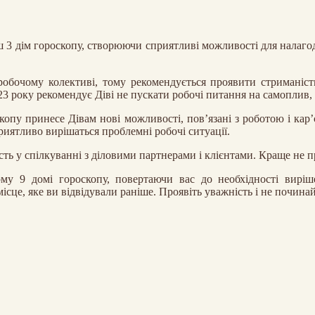
аш 3 дім гороскопу, створюючи сприятливі можливості для налаг
обочому колективі, тому рекомендується проявити стриманіст
3 року рекомендує Діві не пускати робочі питання на самоплив, 
копу принесе Дівам нові можливості, пов’язані з роботою і кар’
риятливо вирішаться проблемні робочі ситуації.
ть у спілкуванні з діловими партнерами і клієнтами. Краще не п
му 9 домі гороскопу, повертаючи вас до необхідності вирі
сце, яке ви відвідували раніше. Проявіть уважність і не починай