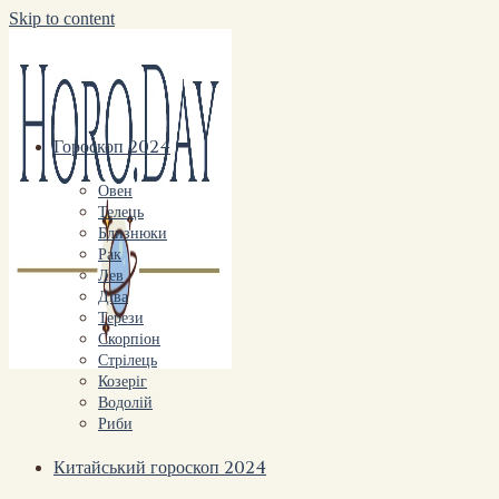
Skip to content
Гороскоп 2024
Овен
Телець
Близнюки
Рак
Лев
Діва
Терези
Скорпіон
Стрілець
Козеріг
Водолій
Риби
Китайський гороскоп 2024